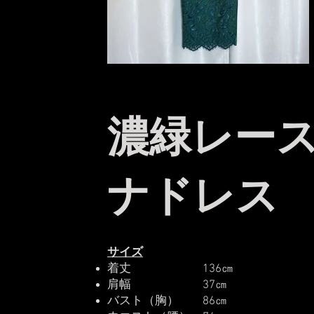
濃緑レー
ナドレス
サイズ
着丈 136㎝
肩幅 37㎝
バスト（胸） 86㎝