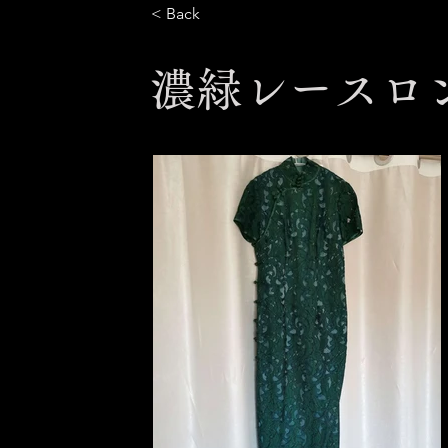
< Back
濃緑レースロ