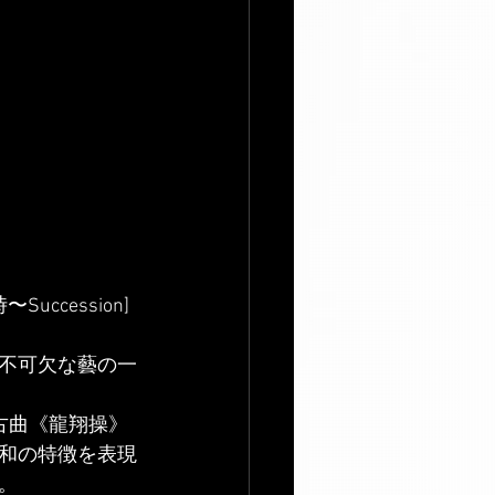
cession]
不可欠な藝の一
古曲《龍翔操》
和の特徴を表現
。