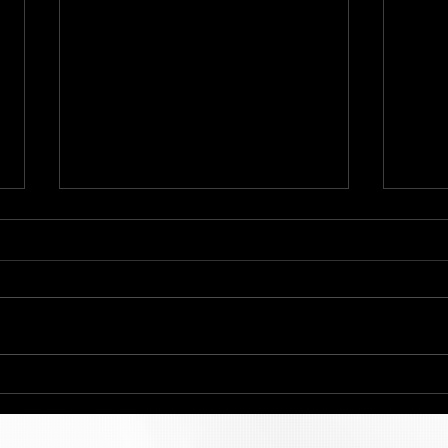
明治
『タブラ・笛子と雅楽〜イン
ド・中国と日本の伝統楽器の
出会い〜』演奏会