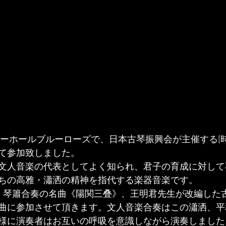
ーホールブルーローズで、日本古琴振興会が主催する[時〜Suc
て参加致しました。
文人音楽の代表としてよく知られ、君子の育成に対して
ちの高雅・瀟洒の精神を指代する楽器音楽です。
、琴簫合奏の名曲《陽関三叠》、王明君先生が改編した
曲に参加させて頂きます。文人音楽合奏はこの瀟洒、平
様に演奏者はお互いの呼吸を意識しながら演奏しました