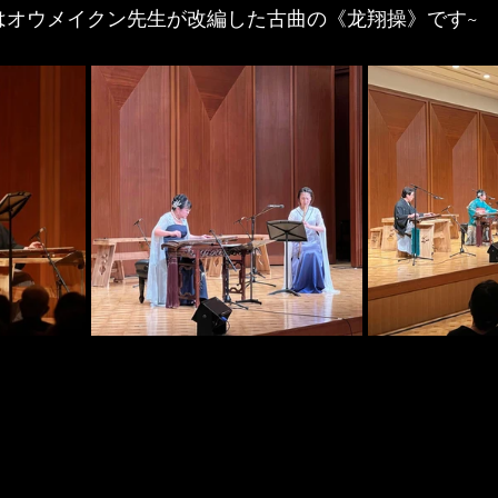
はオウメイクン先生が改編した古曲の《龙翔操》です~