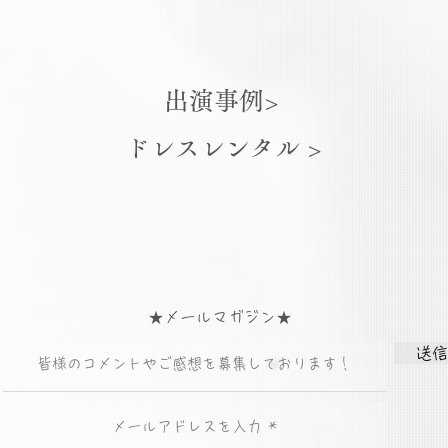
出演事例>
ドレスレンタル >
★メールマガジン★
送信