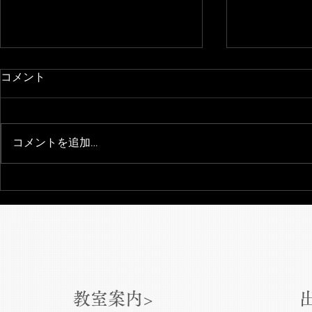
コメント
コメントを追加…
日中楽器宴会演奏
『タブラ・
ド・中国と
出会い〜』
教室案内>