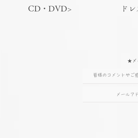
CD・DVD>
ドレ
★メ