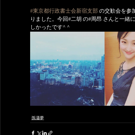
#東京都行政書士会新宿支部
 の交歓会を参
りました。今回#二胡 の#周昂 さんと一緒
しかったです^ ^
孫瀟夢