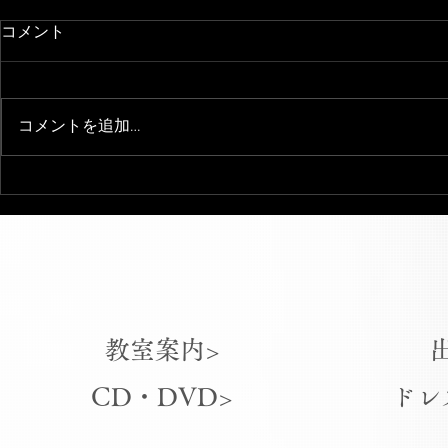
コメント
コメントを追加…
日中楽器宴会演奏
『タブラ・
ド・中国と
出会い〜』
教室案内>
CD・DVD>
ドレ