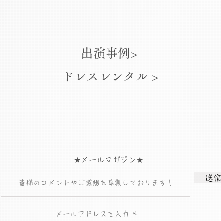
出演事例>
ドレスレンタル >
★メールマガジン★
送信