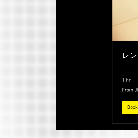
レン
1 hr
From
From J
6,000
Japanese
yen
Book