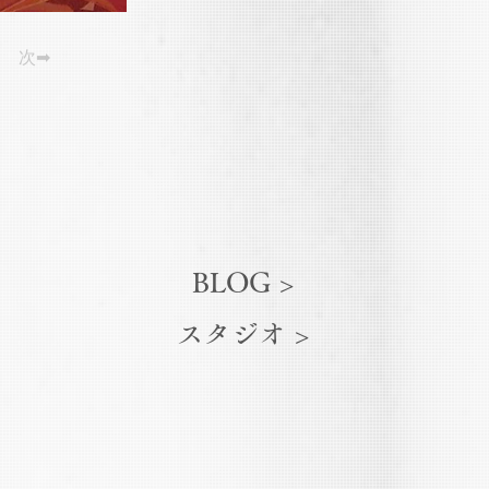
次➡
BLOG >
スタジオ >