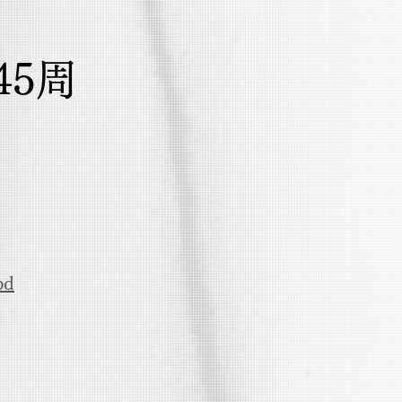
5周
bd