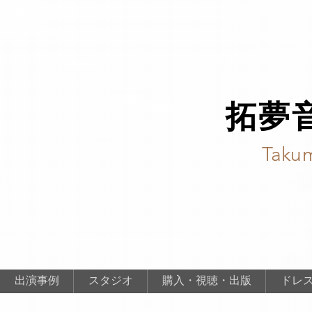
拓夢
Takum
出演事例
スタジオ
購入・視聴・出版
ドレ