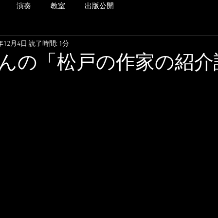
演奏
教室
出版公開
0年12月4日
読了時間: 1分
んの「松戸の作家の紹介