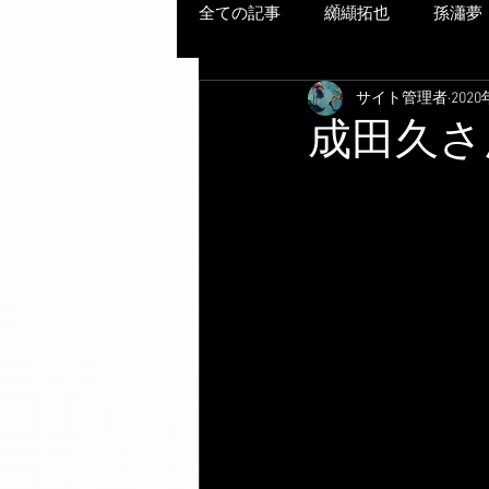
全ての記事
纐纈拓也
孫瀟夢
サイト管理者
202
成田久さ