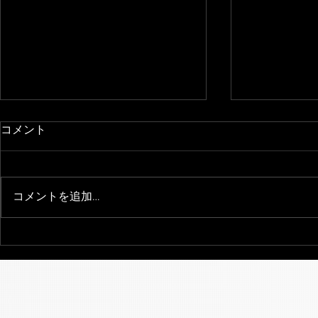
コメント
コメントを追加…
日中楽器宴会演奏
『タブラ・
ド・中国と
出会い〜』